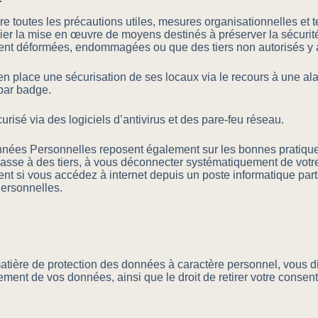
s les précautions utiles, mesures organisationnelles et tec
ier la mise en œuvre de moyens destinés à préserver la sécurité,
ent déformées, endommagées ou que des tiers non autorisés y 
ce une sécurisation de ses locaux via le recours à une alarm
 par badge.
isé via des logiciels d’antivirus et des pare-feu réseau.
onnées Personnelles reposent également sur les bonnes pratique
se à des tiers, à vous déconnecter systématiquement de votre e
ment si vous accédez à internet depuis un poste informatique pa
ersonnelles.
tière de protection des données à caractère personnel, vous di
aitement de vos données, ainsi que le droit de retirer votre cons