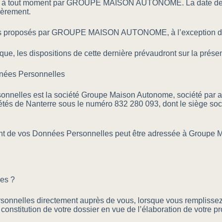
jour à tout moment par GROUPE MAISON AUTONOME. La date de la 
ièrement.
ices proposés par GROUPE MAISON AUTONOME, à l’exception des
que, les dispositions de cette dernière prévaudront sur la présen
nnées Personnelles
nnelles est la société Groupe Maison Autonome, société par act
tés de Nanterre sous le numéro 832 280 093, dont le siège soci
nt de vos Données Personnelles peut être adressée à Groupe M
ées ?
nelles directement auprès de vous, lorsque vous remplissez un 
onstitution de votre dossier en vue de l’élaboration de votre